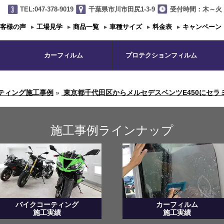
TEL:047-378-9019
千葉県市川市田尻1-3-9
受付時間：木～火 1
客様の声
▸
工場見学
▸
商品一覧
▸
車種サイズ
▸
料金表
▸
キャンペーン
カーフィルム
プロテクションフィルム
ティング施工事例
»
東京都千代田区からメルセデスベンツE450にセラミッ
施工事例ラインナップ
バイクコーティング
カーフィルム
施工実績
施工実績