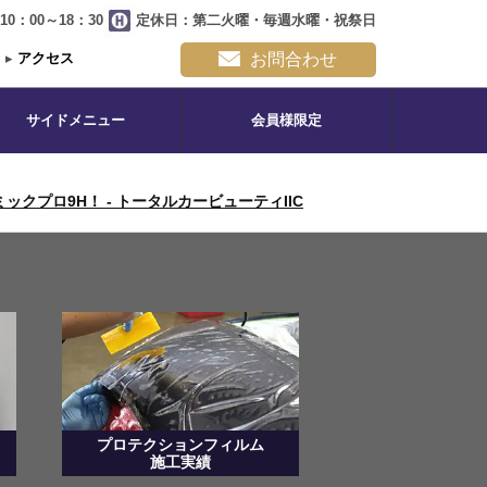
0：00～18：30
定休日：第二火曜・毎週水曜・祝祭日
▸
アクセス
お問合わせ
サイドメニュー
会員様限定
クプロ9H！ - トータルカービューティIIC
プロテクションフィルム
施工実績