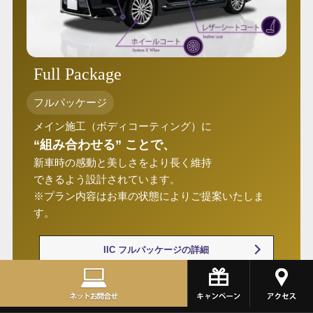
Full Package
フルパッケージ
メイン施工（ボディコーティング）に
“組み合わせる” ことで、
新車時の感動と美しさをより長く維持
できるよう設計されています。
※プラン内容はお車の状態によりご提案いたしま
す。
IIC フルパッケージの詳細