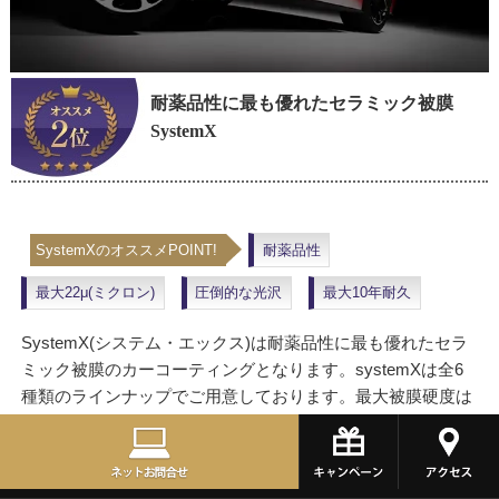
耐薬品性に最も優れたセラミック被膜
SystemX
SystemXのオススメPOINT!
耐薬品性
最大22μ(ミクロン)
圧倒的な光沢
最大10年耐久
SystemX(システム・エックス)は耐薬品性に最も優れたセラ
ミック被膜のカーコーティングとなります。systemXは全6
種類のラインナップでご用意しております。最大被膜硬度は
9Ｈとなり塗装面を強固に保護するコーティング被膜となり
ます。疎水タイプのコーティング膜で、イオンデポジットな
どの水シミが付着も軽減。