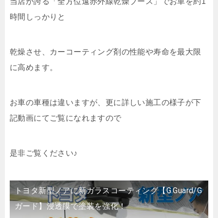
当店が誇る「全方位遠赤外線乾燥ブース」でお車を約1
時間しっかりと
乾燥させ、カーコーティング剤の性能や寿命を最大限
に高めます。
お車の車種は違いますが、更に詳しい施工の様子が下
記動画にてご覧になれますので
是非ご覧ください♪
トヨタ新型ノアに新ガラスコーティング【G.Guard/G
ガード】浸透膜で塗装を強化！