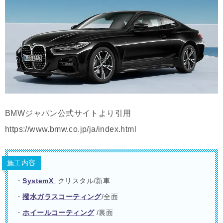
BMWジャパン公式サイトより引用
https://www.bmw.co.jp/ja/index.html
施工内容
・
SystemX
クリスタル/新車
・
撥水ガラスコーティング
/全面
・
ホイールコーティング
/裏面