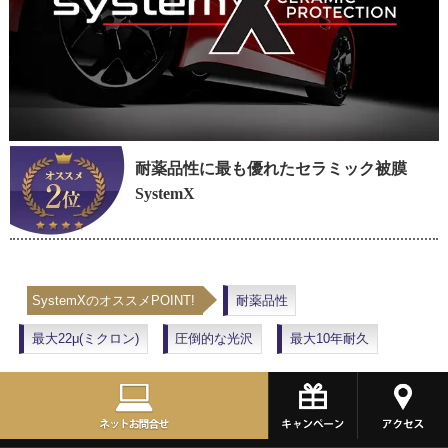
耐薬品性に最も優れたセラミック被膜
SystemX
SystemXのオススメPOINT!
耐薬品性
最大22μ(ミクロン)
圧倒的な光沢
最大10年耐久
SystemX(システム・エックス)は耐薬品性に最も優れたセラ
ミック被膜のカーコーティングとなります。systemXは全6
種類のラインナップでご用意しております。最大被膜硬度は