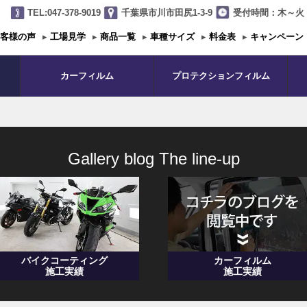
TEL:047-378-9019
千葉県市川市田尻1-3-9
受付時間：木～火 1
客様の声
▸
工場見学
▸
商品一覧
▸
車種サイズ
▸
料金表
▸
キャンペーン
カーフィルム
プロテクションフィルム
Gallery blog The line-up
バイクコーティング
カーフィルム
施工実績
施工実績