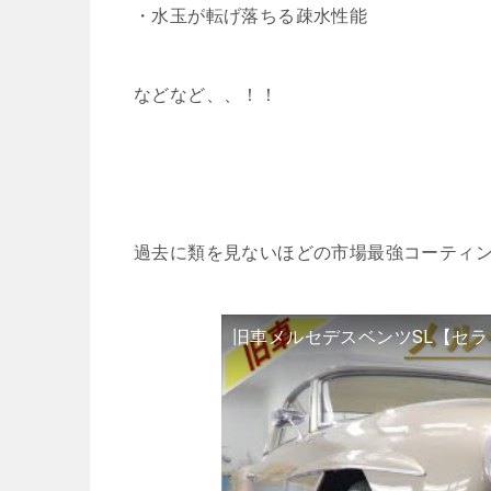
・水玉が転げ落ちる疎水性能
などなど、、！！
過去に類を見ないほどの市場最強コーティ
旧車メルセデスベンツSL【セ