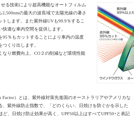
層させる技術により超高機能なオートフィルム
ら2,500nmの最大の波長域で太陽光線の暑さ
カットします。また紫外線UVも99.9％するこ
い快適な車内空間を提供します。
を95％もカットすることにより車内の温度
をつくり出します。
くなり燃費向上、CO２の削減など環境性能
Protection Factor）とは、紫外線対策先進国のオーストラリアやアメリカな
る、紫外線防止指数で、「どのくらい、日焼けを防ぐかを示した
ほど、日焼け防止効果が高く、UPF50以上はすべてUPF50+と表記