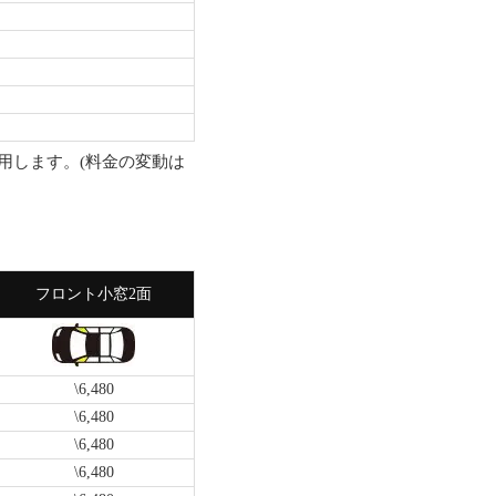
用します。(料金の変動は
フロント小窓2面
\6,480
\6,480
\6,480
\6,480