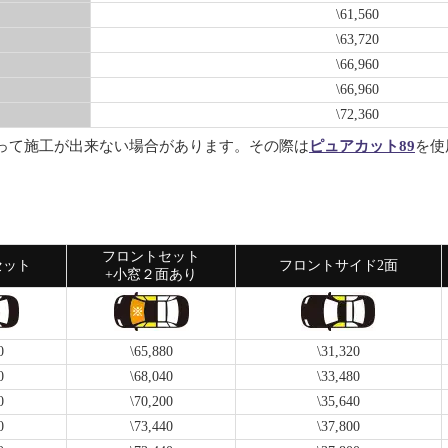
\61,560
\63,720
\66,960
\66,960
\72,360
って施工が出来ない場合があります。その際は
ピュアカット89
を使
フロントセット
セット
フロントサイド2面
+小窓２面あり
0
\65,880
\31,320
0
\68,040
\33,480
0
\70,200
\35,640
0
\73,440
\37,800