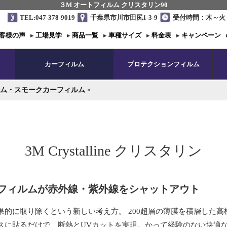
３M オートフィルム クリスタリン90
TEL:047-378-9019
千葉県市川市田尻1-3-9
受付時間：木～火 1
客様の声
▸
工場見学
▸
商品一覧
▸
車種サイズ
▸
料金表
▸
キャンペーン
カーフィルム
プロテクションフィルム
»
ム・スモークカーフィルム
3M Crystalline クリスタリン
層フィルムが赤外線・紫外線をシャットアウト
果的に取り除くという新しい考え方。 200超層の薄膜を積層した
スに貼るだけで、断熱とUVカットを実現。かって経験のない快適