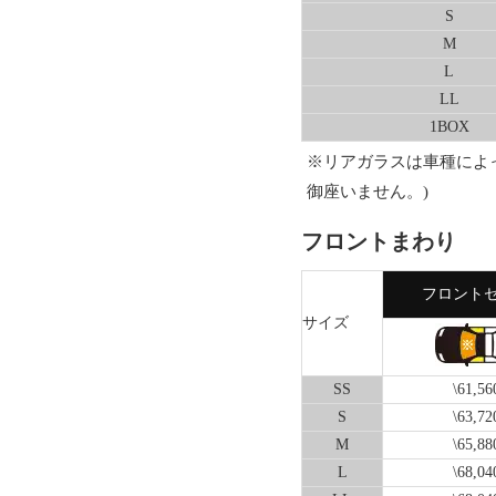
S
M
L
LL
1BOX
※リアガラスは車種によ
御座いません。)
フロントまわり
フロント
サイズ
SS
\61,56
S
\63,72
M
\65,88
L
\68,04