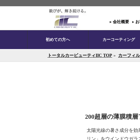
▸
会社概要
▸
お
初めての方へ
カーコーティング
トータルカービューティIIC TOP
»
カーフィル
200超層の薄膜積
太陽光線の暑さ成分を効
リン」をウインドウガラ