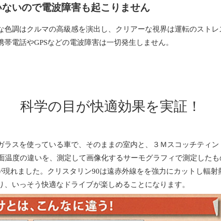
いないので電波障害も起こりません
な色調はクルマの高級感を演出し、クリアーな視界は運転のストレ
携帯電話やGPSなどの電波障害は一切発生しません。
科学の目が快適効果を実証！
トガラスを使っている車で、そのままの室内と、３Ｍスコッチティント
表面温度の違いを、測定して画像化するサーモグラフィで測定したも
差が現れました。クリスタリン90は遠赤外線をを強力にカットし輻
り、いっそう快適なドライブが楽しめることになります。