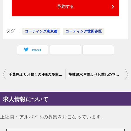
予約する
タグ
コーティング東京都
コーティング世田谷区
Tweet
投
千葉県よりお越しのH様の愛車シボレーコルベットに幌コーティングの施工をさせて頂きました。
茨城県水戸市よりお越しのマツダ・CX-8に、セルフクリーニング効果のあるボディコーティングを施工しました！
稿
ナ
求人情報について
ビ
ゲ
正社員・アルバイトの募集をおこなっています。
ー
シ