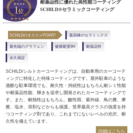
耐薬品性に優れた高性能コーティング
SCHILD®セラミックコーティング
SCHILDのオススメPOINT!
最高峰のセラミックス
最先端のグラフェン
被膜硬度9H
耐薬品性
永久保証
SCHILD/シルトカーコーティングは、自動車用のカーコーテ
ィングに特化した特殊コーティングです。屋外駐車のような
過酷な駐車環境でも、耐久性・持続性はもちろん耐シミ性能
や耐薬品性能、輝きを追求し開発されたカーコーティングで
す。また、耐熱性はもちろん、酸性雨、紫外線、鳥の糞、摩
擦、塩水、溶剤などからも保護。世界最高クラスの強度を持
つコーティング剤であり、これまでにないレベルの光沢、耐
久性を備えています。
詳細はこちら