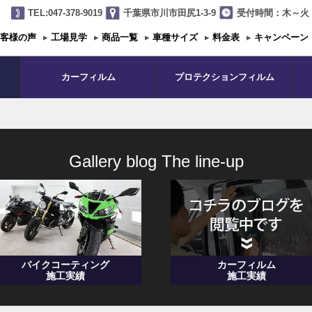
TEL:047-378-9019
千葉県市川市田尻1-3-9
受付時間：木～火 1
客様の声
▸
工場見学
▸
商品一覧
▸
車種サイズ
▸
料金表
▸
キャンペーン
カーフィルム
プロテクションフィルム
Gallery blog The line-up
バイクコーティング
カーフィルム
施工実績
施工実績