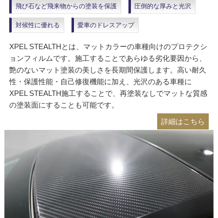
飛び石など飛来物からの塗装を保護
圧倒的な厚みと光沢
対候性に優れる
愛車のドレスアップ
XPEL STEALTHとは、マットカラーの車種向けのプロテクシ
ョンフィルムです。施工することであらゆる劣化要因から、
艶のないマット塗装の美しさを長期間保護します。高い耐久
性・保護性能・自己修復機能に加え、光沢のある車種に
XPEL STEALTH施工することで、再塗装なしでマットな質感
の塗装面にすることも可能です。
詳細はこちら