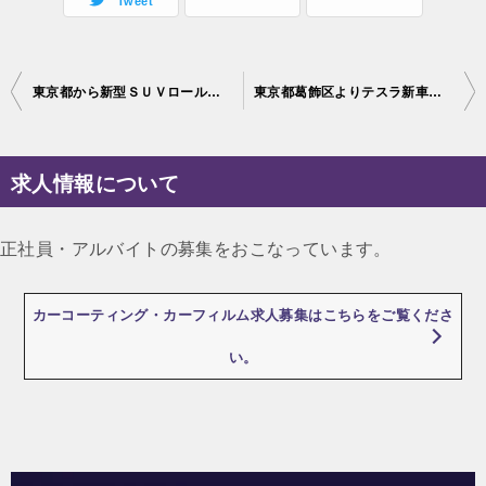
Tweet
投
東京都から新型ＳＵＶロールスロイス・カリナンが入庫！内装・外装フルコーティング！
東京都葛飾区よりテスラ新車テスラモデルＸでお越しのK様、この度はセラミックプロ9H4層（プラス1層プレゼント）のご依頼ありがとうございます。
稿
ナ
求人情報について
ビ
ゲ
正社員・アルバイトの募集をおこなっています。
ー
シ
カーコーティング・カーフィルム求人募集はこちらをご覧くださ
ョ
い。
ン