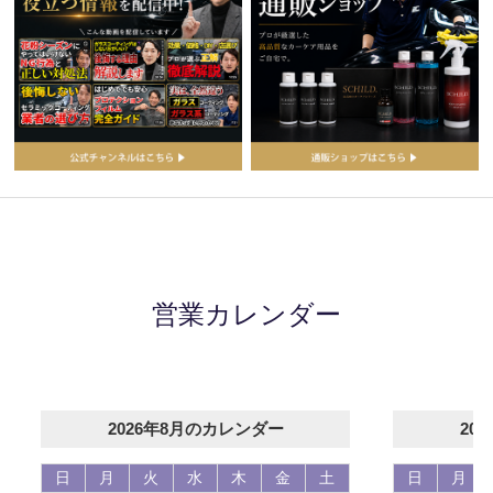
営業カレンダー
2026年8月のカレンダー
20
日
月
火
水
木
金
土
日
月