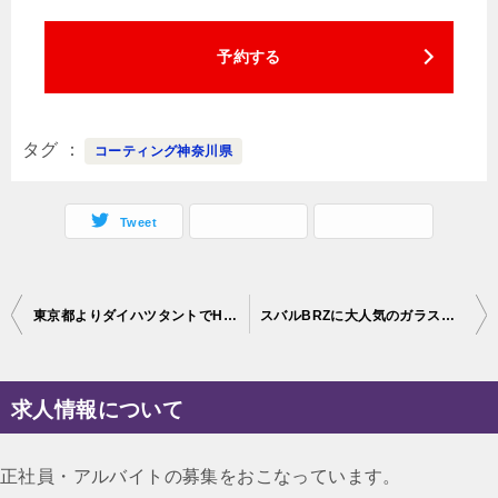
予約する
タグ
コーティング神奈川県
Tweet
投
東京都よりダイハツタントでH様、セラミックコーティング2層プレミアムフルコース
スバルBRZに大人気のガラスコーティングを施工させて頂きました！神奈川県伊勢原市よりご来店ありがとうございました！
稿
ナ
求人情報について
ビ
ゲ
正社員・アルバイトの募集をおこなっています。
ー