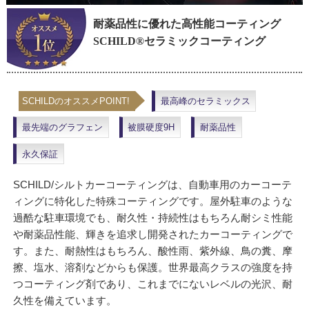
耐薬品性に優れた高性能コーティング
SCHILD®セラミックコーティング
SCHILDのオススメPOINT!
最高峰のセラミックス
最先端のグラフェン
被膜硬度9H
耐薬品性
永久保証
SCHILD/シルトカーコーティングは、自動車用のカーコーテ
ィングに特化した特殊コーティングです。屋外駐車のような
過酷な駐車環境でも、耐久性・持続性はもちろん耐シミ性能
や耐薬品性能、輝きを追求し開発されたカーコーティングで
す。また、耐熱性はもちろん、酸性雨、紫外線、鳥の糞、摩
擦、塩水、溶剤などからも保護。世界最高クラスの強度を持
つコーティング剤であり、これまでにないレベルの光沢、耐
久性を備えています。