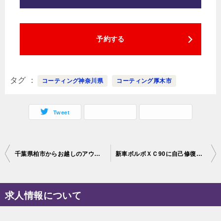
予約する
タグ
コーティング神奈川県
コーティング厚木市
Tweet
投
千葉県柏市からお越しのアウディS4に超撥水性のシャインコートを施工！
新車ボルボＸＣ90に自己修復機能コーティング・ファインラボヒールライトの施工を致しました
稿
ナ
求人情報について
ビ
ゲ