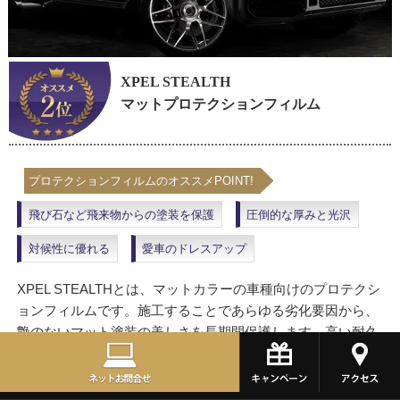
XPEL STEALTH
マットプロテクションフィルム
プロテクションフィルムのオススメPOINT!
飛び石など飛来物からの塗装を保護
圧倒的な厚みと光沢
対候性に優れる
愛車のドレスアップ
XPEL STEALTHとは、マットカラーの車種向けのプロテクシ
ョンフィルムです。施工することであらゆる劣化要因から、
艶のないマット塗装の美しさを長期間保護します。高い耐久
性・保護性能・自己修復機能に加え、光沢のある車種に
XPEL STEALTH施工することで、再塗装なしでマットな質感
の塗装面にすることも可能です。