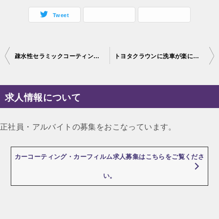
Tweet
投
疎水性セラミックコーティングをメルセデスベンツVクラスに施工致します♪
トヨタクラウンに洗車が楽になるceramicpro9Hの１レイヤ－を施工致しました。
稿
ナ
求人情報について
ビ
ゲ
正社員・アルバイトの募集をおこなっています。
ー
シ
カーコーティング・カーフィルム求人募集はこちらをご覧くださ
ョ
い。
ン