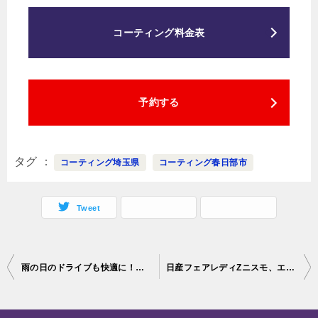
コーティング料金表
予約する
タグ
コーティング埼玉県
コーティング春日部市
Tweet
投
雨の日のドライブも快適に！トヨタ FJクルーザーにウィンドウコート施工、千葉県よりご来店です♪
日産フェアレディZニスモ、エシュロンコーティング施工編♪埼玉県よりご来店です。
稿
ナ