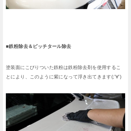
■鉄粉除去＆ピッチタール除去
塗装面にこびりついた鉄粉は鉄粉除去剤を使用するこ
とにより、このように紫になって浮き出てきます(;’∀’)