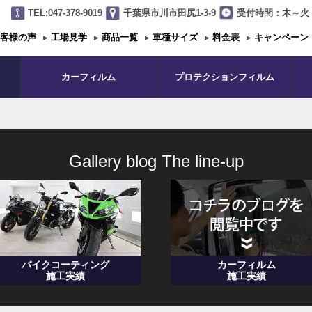
TEL:047-378-9019
千葉県市川市田尻1-3-9
受付時間：木～火 1
客様の声
▸
工場見学
▸
商品一覧
▸
車種サイズ
▸
料金表
▸
キャンペーン
カーフィルム
プロテクションフィルム
Gallery blog The line-up
バイクコーティング
カーフィルム
施工実績
施工実績