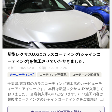
新型レクサスUXにガラスコーティング(シャインコ
ーティング)を施工させていただきました。
更新日：
2022-02-09
公開日：
2019-03-24
カーコーティング
コーティング千葉県
コーティング船橋市
千葉県,東京都のガラスコーティング施工店のカービューテ
ィーアイアイシーです。 本日は新型レクサスUXが入庫して
おりました。 当店初入庫のUXとなります。(^^♪施工内容は
超撥水コーティングのシャインコーティングをご依頼頂 […]
カーコーティングの事例を読む