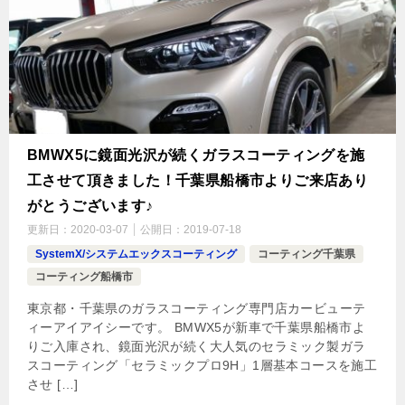
BMWX5に鏡面光沢が続くガラスコーティングを施
工させて頂きました！千葉県船橋市よりご来店あり
がとうございます♪
更新日：
2020-03-07
公開日：
2019-07-18
SystemX/システムエックスコーティング
コーティング千葉県
コーティング船橋市
東京都・千葉県のガラスコーティング専門店カービューテ
ィーアイアイシーです。 BMWX5が新車で千葉県船橋市よ
りご入庫され、鏡面光沢が続く大人気のセラミック製ガラ
スコーティング「セラミックプロ9H」1層基本コースを施工
させ […]