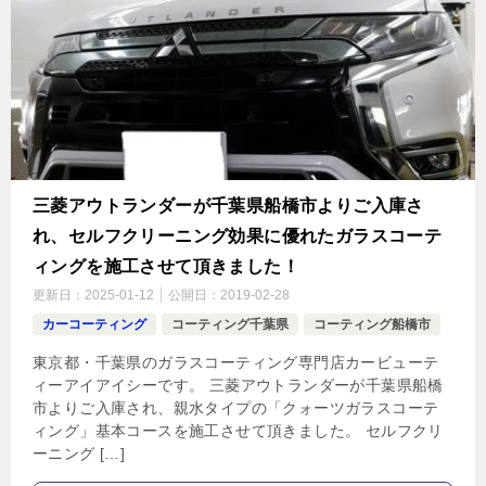
三菱アウトランダーが千葉県船橋市よりご入庫さ
れ、セルフクリーニング効果に優れたガラスコーテ
ィングを施工させて頂きました！
更新日：
2025-01-12
公開日：
2019-02-28
カーコーティング
コーティング千葉県
コーティング船橋市
東京都・千葉県のガラスコーティング専門店カービューテ
ィーアイアイシーです。 三菱アウトランダーが千葉県船橋
市よりご入庫され、親水タイプの「クォーツガラスコーテ
ィング」基本コースを施工させて頂きました。 セルフクリ
ーニング […]