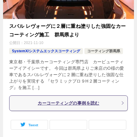
スバル レヴォーグに２層に重ね塗りした強固なカー
コーティング施工 群馬県より
公開日：
2021-11-10
SystemX/システムエックスコーティング
コーティング群馬県
東京都・千葉県カーコーティング専門店 カービューティ
ーアイアイシーです。 今回は群馬県よりご来店のO様の愛
車であるスバルレヴォーグに２層に重ね塗りした強固な仕
上がりを実現する 『セラミックプロ９H２層コーティン
グ』を施工 […]
カーコーティングの事例を読む
Tweet