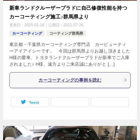
新車ランドクルーザープラドに自己修復性能を持つ
カーコーティング施工♪群馬県より
更新日：
2025-01-16
公開日：
2021-07-26
カーコーティング
コーティング群馬県
東京都・千葉県カーコーティング専門店 カービューティ
ーアイアイシーです。 今回は群馬県よりお越し頂きました
H様の愛車、トヨタランドクルーザープラドが新車でご入庫
されました♪ H様、遠方よりご来店誠にありがと […]
カーコーティングの事例を読む
Tweet