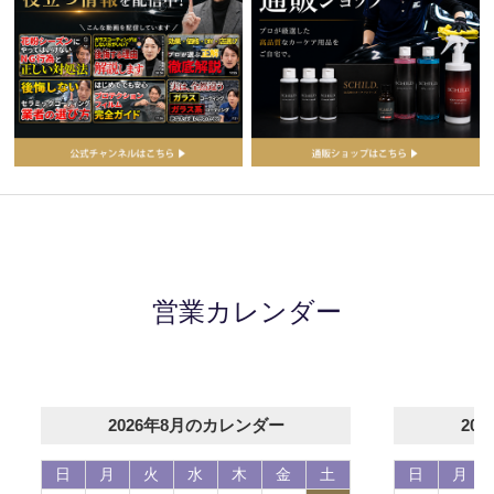
営業カレンダー
2026年8月のカレンダー
20
日
月
火
水
木
金
土
日
月