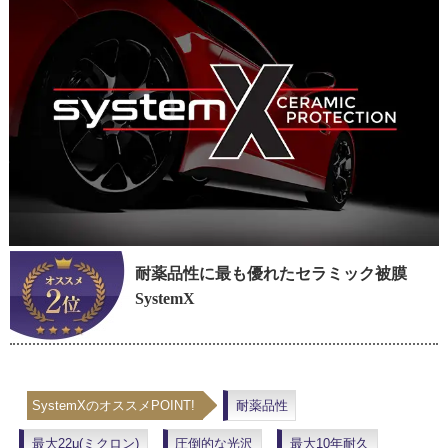
耐薬品性に最も優れたセラミック被膜
SystemX
SystemXのオススメPOINT!
耐薬品性
最大22μ(ミクロン)
圧倒的な光沢
最大10年耐久