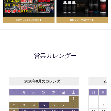
営業カレンダー
2026年8月のカレンダー
20
日
月
火
水
木
金
土
日
月
1
2
3
4
5
6
7
8
6
7