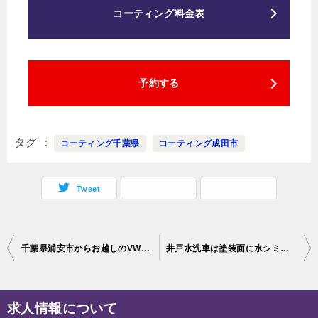
コーティング料金表
予約する
タグ
コーティング千葉県
コーティング成田市
Tweet
投
千葉県浦安市からお越しのVWゴルフ7Rに親水性のカーコーティング『セラミックシールド』2層コートを施工させていただきました。
井戸水洗車は塗装面に水シミを付着させるので親水コーティングがおすすめ
稿
ナ
求人情報について
ビ