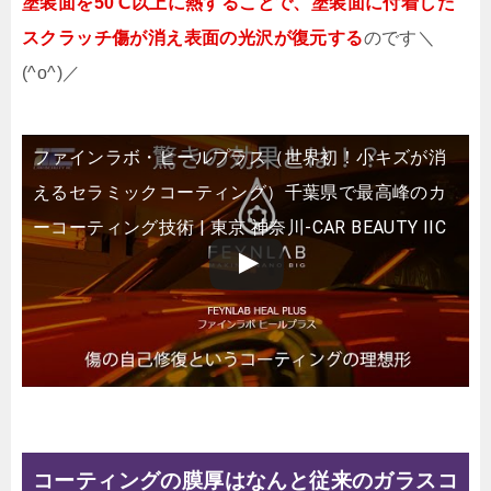
塗装面を50℃以上に熱することで、塗装面に付着した
スクラッチ傷が消え表面の光沢が復元する
のです＼
(^o^)／
ファインラボ・ヒールプラス（世界初！小キズが消
えるセラミックコーティング）千葉県で最高峰のカ
ーコーティング技術 | 東京 神奈川-CAR BEAUTY IIC
コーティングの膜厚はなんと従来のガラスコ