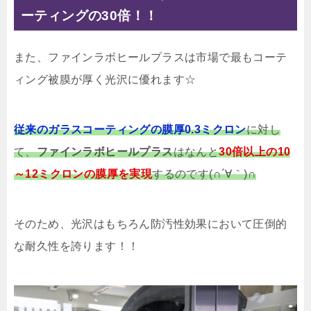
ーティングの30倍！！
また、ファインラボヒールプラスは市場で最もコーテ
ィング被膜が厚く光沢に優れます☆
従来のガラスコーティングの膜厚0.3ミクロン
に対し
て、
ファインラボヒールプラス
はなんと
30倍以上の10
～12ミクロンの膜厚を実現
するのです(∩´∀｀)∩
そのため、
光沢はもちろん防汚性効果において圧倒的
な耐久性を誇ります！！