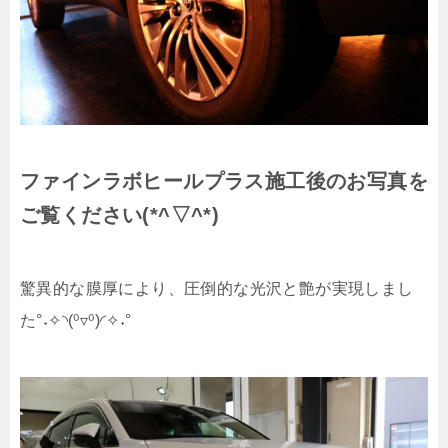
ファインラボヒールプラス施工後のお写真を
ご覧ください(*^▽^*)
驚異的な膜厚により、圧倒的な光沢と艶が実現しまし
た°˖✧◝(⁰▿⁰)◜✧˖°