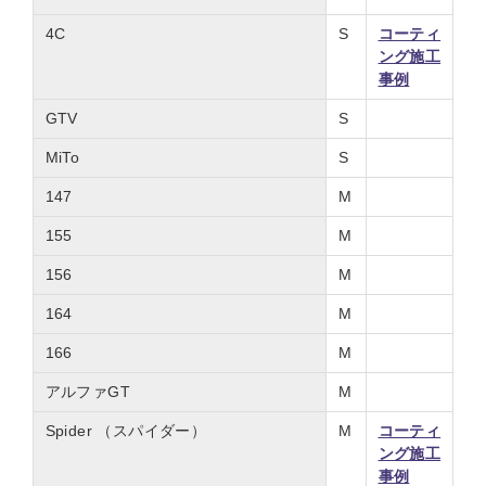
4C
S
コーティ
ング施工
事例
GTV
S
MiTo
S
147
M
155
M
156
M
164
M
166
M
アルファGT
M
Spider （スパイダー）
M
コーティ
ング施工
事例