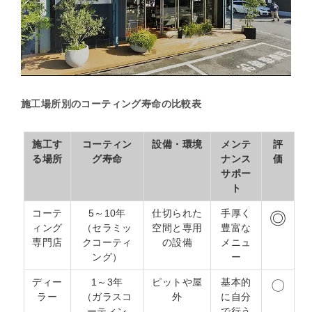
施工場所別のコーティング寿命の比較表
施工す
コーティン
設備・環境
メンテ
評
る場所
グ寿命
ナンス
価
サポー
ト
コーテ
5～10年
仕切られた
手厚く
◎
ィング
（セラミッ
空間と専用
豊富な
専門店
クコーティ
の設備
メニュ
ング）
ー
ディー
1～3年
ピットや屋
基本的
〇
ラー
（ガラスコ
外
に自分
ーティン
で行う