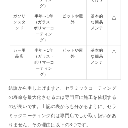
グ）
ガソリ
半年～1年
ピットや屋
基本的
△
ンスタ
（ガラス・
外
な簡易
ンド
ポリマーコ
メンテ
ーティン
グ）
カー用
半年～1年
ピットや屋
基本的
△
品店
（ガラス・
外
な簡易
ポリマーコ
メンテ
ーティン
グ）
結論から申し上げますと、セラミックコーティング
の寿命を最大化させるには専門店に施工を依頼する
のが良いです。上記の表からも分かるように、セラ
ミックコーティング剤は専門店でしか取り扱いがあ
りません。その
理由は以下の3つです。