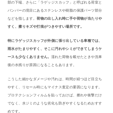
部の下端、さらに「ラゲッジスカッフ」と呼ばれる荷室と
バンパーの境目にあるステンレスや樹脂の保護パーツ部分
などを指します。
荷物の出し入れ時に手や荷物が当たりや
すく、擦りキズや打痕がつきやすい場所です。
特にラゲッジスカッフが外側に張り出している車種では、
雨水がたまりやすく、そこに汚れやシミができてしまうケ
ースも少なくありません。
濡れた荷物を載せたときや洗車
後の水残りが原因になることもあります。
こうした細かなダメージや汚れは、時間が経つほど目立ち
やすく、リセール時にもマイナス査定の要因になります。
プロテクションフィルムを貼っておけば、擦れや衝撃だけ
でなく、水ジミのような劣化も防ぎやすくなるためおすす
めです。