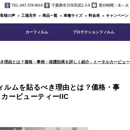
TEL:047-378-9019
千葉県市川市田尻1-3-9
受付時間：木～火 1
客様の声
▸
工場見学
▸
商品一覧
▸
車種サイズ
▸
料金表
▸
キャンペーン
カーフィルム
プロテクションフィルム
理由とは？価格・事例・保護効果を詳しく紹介 - トータルカービューテ
ィルムを貼るべき理由とは？価格・事
カービューティーIIC