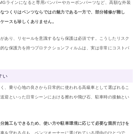
MGラインになると専用バンパーやカーボンパーツなど、高額な外装
巧なつくりはベンツならではの魅力である一方で、部分補修が難し
るケースも珍しくありません。
とがあり、リセールを意識するなら保護は必須です。こうしたリスク
倒的な保護力を持つプロテクションフィルムは、実は非常にコストパ
すい
なく、乗り心地の良さから日常的に使われる高級車として選ばれるこ
、送迎といった日常シーンにおける擦れや飛び石、駐車時の接触とい
部分施工もできるため、使い方や駐車環境に応じて必要な箇所だけを
愛車を守れる点も、ベンツオーナーに選ばれている理由のひとつで