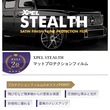
XPEL STEALTH
マットプロテクションフィルム
プロテクションフィルムのオススメPOINT!
飛び石など飛来物からの塗装を保護
圧倒的な厚みと光沢
対候性に優れる
愛車のドレスアップ
XPEL STEALTHとは、マットカラーの車種向けのプロテクシ
ョンフィルムです。施工することであらゆる劣化要因から、
艶のないマット塗装の美しさを長期間保護します。高い耐久
性・保護性能・自己修復機能に加え、光沢のある車種に
XPEL STEALTH施工することで、再塗装なしでマットな質感
の塗装面にすることも可能です。