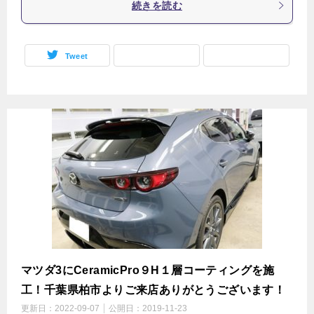
続きを読む
Tweet
マツダ3にCeramicPro９H１層コーティングを施
工！千葉県柏市よりご来店ありがとうございます！
更新日：
2022-09-07
公開日：
2019-11-23