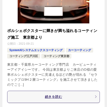
ポルシェボクスターに輝きが満ち溢れるコーティン
グ施工 東京都より
公開日：
2021-09-21
SystemX/システムエックスコーティング
カーコーティング
コーティング江戸川区
コーティング東京都
東京都・千葉県カーコーティング専門店 カービューティ
ーアイアイシーです。 今回は東京都よりご来店のO様の愛
車ポルシェボクスターに見違えるほどの艶が現れる 『セラ
ミックプロ9H２層コーティング』を施工させて頂きました
のでご […]
続きを読む